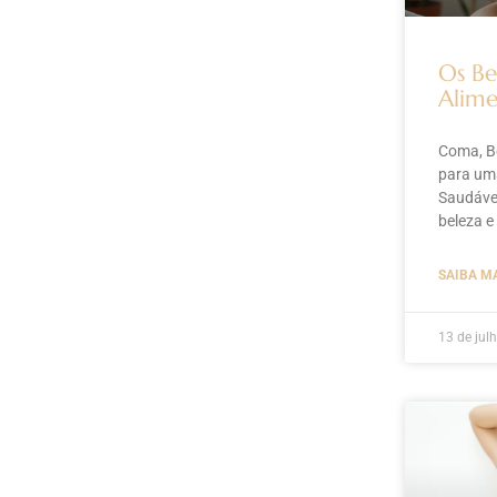
Os Be
Alime
Coma, Be
para um
Saudável
beleza e
SAIBA M
13 de jul