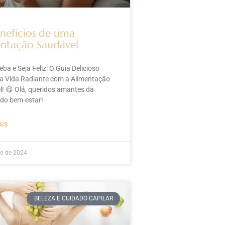
nefícios de uma
ntação Saudável
ba e Seja Feliz: O Guia Delicioso
a Vida Radiante com a Alimentação
! 😋 Olá, queridos amantes da
 do bem-estar!
AIS
ho de 2024
BELEZA E CUIDADO CAPILAR