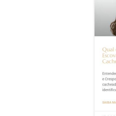
Qual 
Escov
Cach
Entende
e Crespo
cachead
identifi
SAIBA M