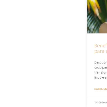
Benef
para 
Descubra
coco par
transfo
lindo e 
SAIBA M
14 de fev