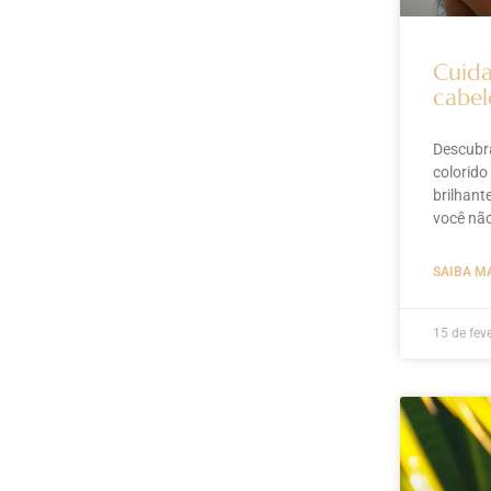
Cuida
cabel
Descubra
colorido
brilhant
você não
SAIBA M
15 de fev