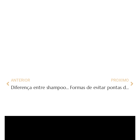
ANTERIOR
PROXIMO
Diferença entre shampoo hidratante e nutritivo revelada
Formas de evitar pontas duplas nos cabelos fáceis